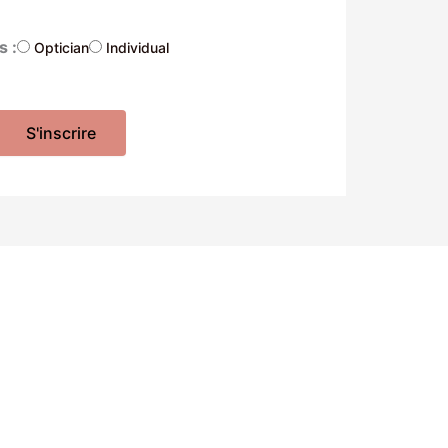
s :
Optician
Individual