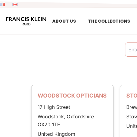
Skip
to
content
ABOUT US
THE COLLECTIONS
WOODSTOCK OPTICIANS
STO
17 High Street
Brew
Woodstock, Oxfordshire
Sto
OX20 1TE
Uni
United Kingdom