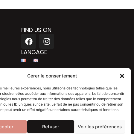
FIND US ON
F
I
a
n
c
s
LANGAGE
e
t
b
a
Legal mention
o
g
Gérer le consentement
o
r
Privacy policy
k
a
les meilleures expériences, nous utilisons des technologies telles que les
 stocker et/ou accéder aux informations des appareils. Le fait de consentir
m
Blog
ologies nous permettra de traiter des données telles que le comportement
n ou les ID uniques sur ce site. Le fait de ne pas consentir ou de retirer son
 peut avoir un effet négatif sur certaines caractéristiques et fonctions.
cepter
Refuser
Voir les préférences