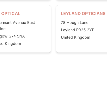
 OPTICAL
LEYLAND OPTICIANS
ennant Avenue East
78 Hough Lane
ride
Leyland PR25 2YB
sgow G74 5NA
United Kingdom
ted Kingdom