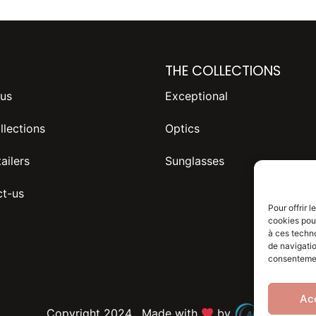
THE COLLECTIONS
us
Exceptional
llections
Optics
ailers
Sunglasses
t-us
Pour offrir 
cookies pour
à ces techn
de navigatio
consentement
Ac
Copyright 2024 . Made with
by