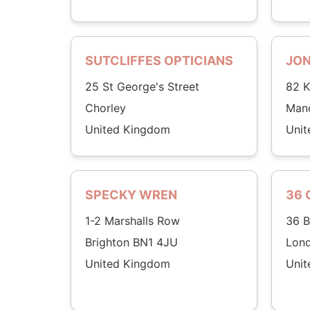
SUTCLIFFES OPTICIANS
JON
25 St George's Street
82 K
Chorley
Man
United Kingdom
Uni
SPECKY WREN
36 
1-2 Marshalls Row
36 
Brighton BN1 4JU
Lon
United Kingdom
Uni