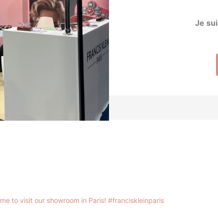
Je sui
me to visit our showroom in Paris!
#franciskleinparis